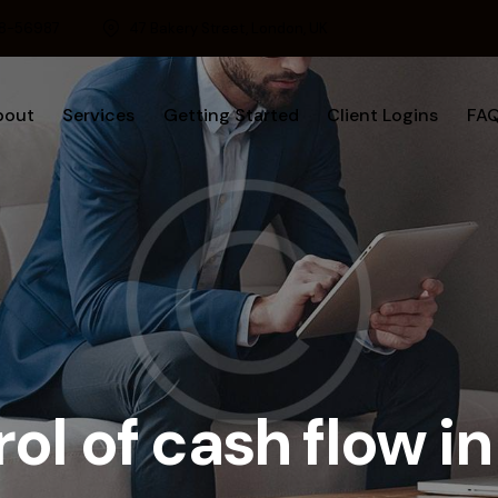
8-56987
47 Bakery Street, London, UK
bout
Services
Getting Started
Client Logins
FA
ol of cash flow 